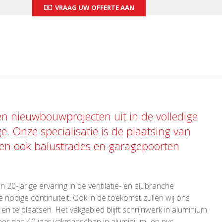
VRAAG UW OFFERTE AAN
 en nieuwbouwprojecten uit in de volledige
ge. Onze specialisatie is de plaatsing van
 en ook
balustrades
en
garagepoorten
 20-jarige ervaring in de ventilatie- en alubranche
 nodige continuïteit. Ook in de toekomst zullen wij ons
 te plaatsen. Het vakgebied blijft schrijnwerk in aluminium
er dan 40 jaar vakmanschap in aluminium- en pvc-