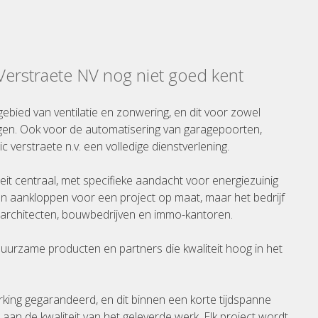
 Verstraete NV nog niet goed kent
gebied van ventilatie en zonwering, en dit voor zowel
gen. Ook voor de automatisering van garagepoorten,
ic verstraete n.v. een volledige dienstverlening.
iteit centraal, met specifieke aandacht voor energiezuinig
n aankloppen voor een project op maat, maar het bedrijf
rchitecten, bouwbedrijven en immo-kantoren.
 duurzame producten en partners die kwaliteit hoog in het
rking gegarandeerd, en dit binnen een korte tijdspanne
an de kwaliteit van het geleverde werk. Elk project wordt