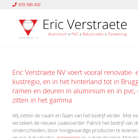
059 500 450
Eric Verstraete NV voert vooral renovatie-
kustregio, en in het hinterland tot in Brug
ramen en deuren in
aluminium
en in
pvc
,
zitten in het gamma.
Wij zetten de naam en faam van het bedrijf verder. Met een
verzekert de nieuwe zaakvoerder Patrick het bedrijf van de
onderscheiden, door hoogwaardige producten te leveren en
en pvc, balustrades,
zonwering
en automatisering. Met me