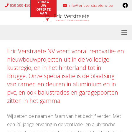
VRAAG
info@ericverstraetenv.be
059 500 450
UW
OFFERTE
AAN
Eric Verstraete NV voert vooral renovatie- en
nieuwbouwprojecten uit in de volledige
kustregio, en in het hinterland tot in
Brugge. Onze specialisatie is de plaatsing
van ramen en deuren in
aluminium
en in
pvc
, en ook
balustrades
en
garagepoorten
zitten in het gamma.
Wij zetten de naam en faam van het bedrijf verder. Met
een 20-jarige ervaring in de ventilatie- en alubranche