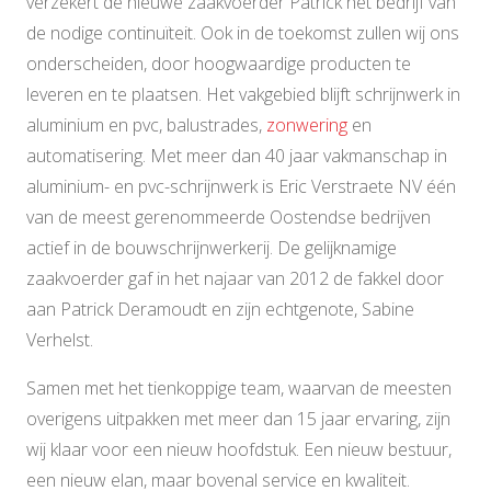
verzekert de nieuwe zaakvoerder Patrick het bedrijf van
de nodige continuïteit. Ook in de toekomst zullen wij ons
onderscheiden, door hoogwaardige producten te
leveren en te plaatsen. Het vakgebied blijft schrijnwerk in
aluminium en pvc, balustrades,
zonwering
en
automatisering. Met meer dan 40 jaar vakmanschap in
aluminium- en pvc-schrijnwerk is Eric Verstraete NV één
van de meest gerenommeerde Oostendse bedrijven
actief in de bouwschrijnwerkerij. De gelijknamige
zaakvoerder gaf in het najaar van 2012 de fakkel door
aan Patrick Deramoudt en zijn echtgenote, Sabine
Verhelst.
Samen met het tienkoppige team, waarvan de meesten
overigens uitpakken met meer dan 15 jaar ervaring, zijn
wij klaar voor een nieuw hoofdstuk. Een nieuw bestuur,
een nieuw elan, maar bovenal service en kwaliteit.