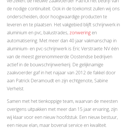
verzekert de nieuwe zaakvoerder Patrick het bedrijf van
de nodige continuïteit. Ook in de toekomst zullen wij ons
onderscheiden, door hoogwaardige producten te
leveren en te plaatsen. Het vakgebied blijft schrijnwerk in
aluminium en pvc, balustrades,
zonwering
en
automatisering. Met meer dan 40 jaar vakmanschap in
aluminium- en pvc-schrijnwerk is Eric Verstraete NV één
van de meest gerenommeerde Oostendse bedrijven
actief in de bouwschrijnwerkerij. De gelijknamige
zaakvoerder gaf in het najaar van 2012 de fakkel door
aan Patrick Deramoudt en zijn echtgenote, Sabine
Verhelst.
Samen met het tienkoppige team, waarvan de meesten
overigens uitpakken met meer dan 15 jaar ervaring, zijn
wij klaar voor een nieuw hoofdstuk. Een nieuw bestuur,
een nieuw elan, maar bovenal service en kwaliteit.