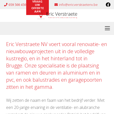
VRAAG
info@ericverstraetenv.be
059 500 450
UW
OFFERTE
AAN
Eric Verstraete NV voert vooral renovatie- en
nieuwbouwprojecten uit in de volledige
kustregio, en in het hinterland tot in
Brugge. Onze specialisatie is de plaatsing
van ramen en deuren in
aluminium
en in
pvc
, en ook
balustrades
en
garagepoorten
zitten in het gamma.
Wij zetten de naam en faam van het bedrijf verder. Met
een 20-jarige ervaring in de ventilatie- en alubranche