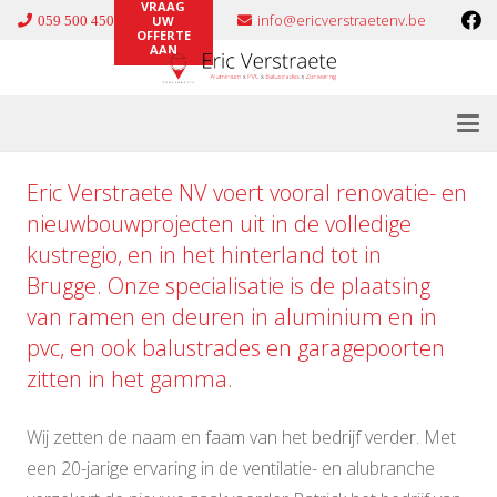
VRAAG
info@ericverstraetenv.be
059 500 450
UW
OFFERTE
AAN
Eric Verstraete NV voert vooral renovatie- en
nieuwbouwprojecten uit in de volledige
kustregio, en in het hinterland tot in
Brugge. Onze specialisatie is de plaatsing
van ramen en deuren in
aluminium
en in
pvc
, en ook
balustrades
en
garagepoorten
zitten in het gamma.
Wij zetten de naam en faam van het bedrijf verder. Met
een 20-jarige ervaring in de ventilatie- en alubranche