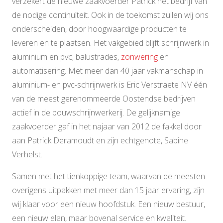
verzekert de nieuwe zaakvoerder Patrick het bedrijf van
de nodige continuïteit. Ook in de toekomst zullen wij ons
onderscheiden, door hoogwaardige producten te
leveren en te plaatsen. Het vakgebied blijft schrijnwerk in
aluminium en pvc, balustrades,
zonwering
en
automatisering. Met meer dan 40 jaar vakmanschap in
aluminium- en pvc-schrijnwerk is Eric Verstraete NV één
van de meest gerenommeerde Oostendse bedrijven
actief in de bouwschrijnwerkerij. De gelijknamige
zaakvoerder gaf in het najaar van 2012 de fakkel door
aan Patrick Deramoudt en zijn echtgenote, Sabine
Verhelst.
Samen met het tienkoppige team, waarvan de meesten
overigens uitpakken met meer dan 15 jaar ervaring, zijn
wij klaar voor een nieuw hoofdstuk. Een nieuw bestuur,
een nieuw elan, maar bovenal service en kwaliteit.