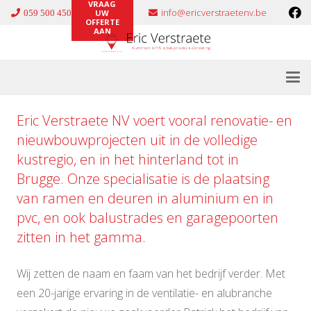
VRAAG
info@ericverstraetenv.be
059 500 450
UW
OFFERTE
AAN
Eric Verstraete NV voert vooral renovatie- en
nieuwbouwprojecten uit in de volledige
kustregio, en in het hinterland tot in
Brugge. Onze specialisatie is de plaatsing
van ramen en deuren in
aluminium
en in
pvc
, en ook
balustrades
en
garagepoorten
zitten in het gamma.
Wij zetten de naam en faam van het bedrijf verder. Met
een 20-jarige ervaring in de ventilatie- en alubranche