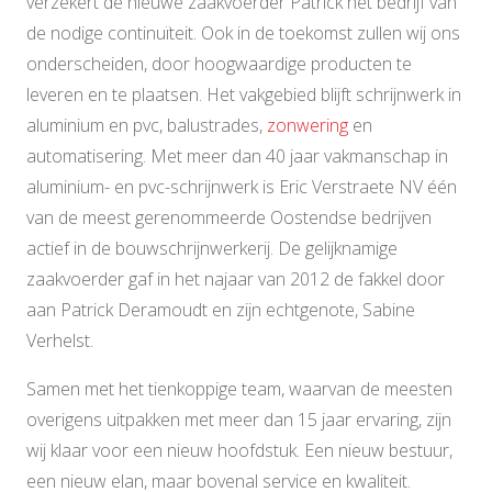
verzekert de nieuwe zaakvoerder Patrick het bedrijf van
de nodige continuïteit. Ook in de toekomst zullen wij ons
onderscheiden, door hoogwaardige producten te
leveren en te plaatsen. Het vakgebied blijft schrijnwerk in
aluminium en pvc, balustrades,
zonwering
en
automatisering. Met meer dan 40 jaar vakmanschap in
aluminium- en pvc-schrijnwerk is Eric Verstraete NV één
van de meest gerenommeerde Oostendse bedrijven
actief in de bouwschrijnwerkerij. De gelijknamige
zaakvoerder gaf in het najaar van 2012 de fakkel door
aan Patrick Deramoudt en zijn echtgenote, Sabine
Verhelst.
Samen met het tienkoppige team, waarvan de meesten
overigens uitpakken met meer dan 15 jaar ervaring, zijn
wij klaar voor een nieuw hoofdstuk. Een nieuw bestuur,
een nieuw elan, maar bovenal service en kwaliteit.