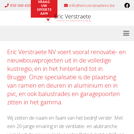
VRAAG
info@ericverstraetenv.be
059 500 450
UW
OFFERTE
AAN
Eric Verstraete NV voert vooral renovatie- en
nieuwbouwprojecten uit in de volledige
kustregio, en in het hinterland tot in
Brugge. Onze specialisatie is de plaatsing
van ramen en deuren in
aluminium
en in
pvc
, en ook
balustrades
en
garagepoorten
zitten in het gamma.
Wij zetten de naam en faam van het bedrijf verder. Met
een 20-jarige ervaring in de ventilatie- en alubranche