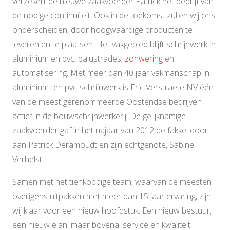
verzekert de nieuwe zaakvoerder Patrick het bedrijf van
de nodige continuïteit. Ook in de toekomst zullen wij ons
onderscheiden, door hoogwaardige producten te
leveren en te plaatsen. Het vakgebied blijft schrijnwerk in
aluminium en pvc, balustrades,
zonwering
en
automatisering. Met meer dan 40 jaar vakmanschap in
aluminium- en pvc-schrijnwerk is Eric Verstraete NV één
van de meest gerenommeerde Oostendse bedrijven
actief in de bouwschrijnwerkerij. De gelijknamige
zaakvoerder gaf in het najaar van 2012 de fakkel door
aan Patrick Deramoudt en zijn echtgenote, Sabine
Verhelst.
Samen met het tienkoppige team, waarvan de meesten
overigens uitpakken met meer dan 15 jaar ervaring, zijn
wij klaar voor een nieuw hoofdstuk. Een nieuw bestuur,
een nieuw elan, maar bovenal service en kwaliteit.