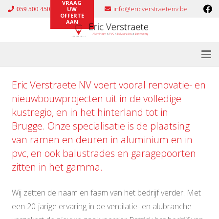
VRAAG
info@ericverstraetenv.be
059 500 450
UW
OFFERTE
AAN
Eric Verstraete NV voert vooral renovatie- en
nieuwbouwprojecten uit in de volledige
kustregio, en in het hinterland tot in
Brugge. Onze specialisatie is de plaatsing
van ramen en deuren in
aluminium
en in
pvc
, en ook
balustrades
en
garagepoorten
zitten in het gamma.
Wij zetten de naam en faam van het bedrijf verder. Met
een 20-jarige ervaring in de ventilatie- en alubranche