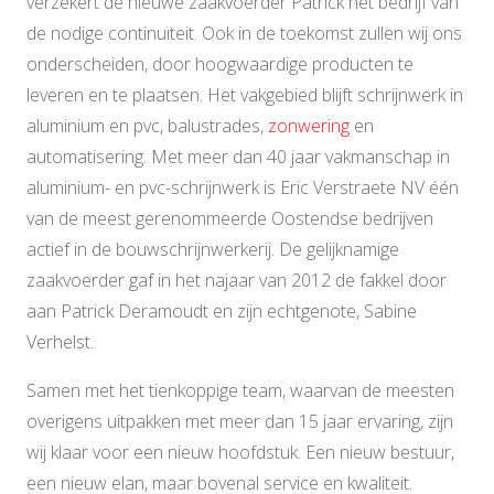
verzekert de nieuwe zaakvoerder Patrick het bedrijf van
de nodige continuïteit. Ook in de toekomst zullen wij ons
onderscheiden, door hoogwaardige producten te
leveren en te plaatsen. Het vakgebied blijft schrijnwerk in
aluminium en pvc, balustrades,
zonwering
en
automatisering. Met meer dan 40 jaar vakmanschap in
aluminium- en pvc-schrijnwerk is Eric Verstraete NV één
van de meest gerenommeerde Oostendse bedrijven
actief in de bouwschrijnwerkerij. De gelijknamige
zaakvoerder gaf in het najaar van 2012 de fakkel door
aan Patrick Deramoudt en zijn echtgenote, Sabine
Verhelst.
Samen met het tienkoppige team, waarvan de meesten
overigens uitpakken met meer dan 15 jaar ervaring, zijn
wij klaar voor een nieuw hoofdstuk. Een nieuw bestuur,
een nieuw elan, maar bovenal service en kwaliteit.