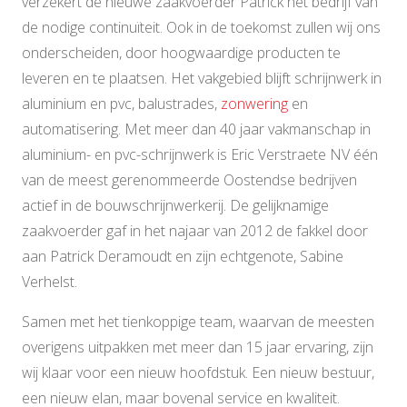
verzekert de nieuwe zaakvoerder Patrick het bedrijf van
de nodige continuïteit. Ook in de toekomst zullen wij ons
onderscheiden, door hoogwaardige producten te
leveren en te plaatsen. Het vakgebied blijft schrijnwerk in
aluminium en pvc, balustrades,
zonwering
en
automatisering. Met meer dan 40 jaar vakmanschap in
aluminium- en pvc-schrijnwerk is Eric Verstraete NV één
van de meest gerenommeerde Oostendse bedrijven
actief in de bouwschrijnwerkerij. De gelijknamige
zaakvoerder gaf in het najaar van 2012 de fakkel door
aan Patrick Deramoudt en zijn echtgenote, Sabine
Verhelst.
Samen met het tienkoppige team, waarvan de meesten
overigens uitpakken met meer dan 15 jaar ervaring, zijn
wij klaar voor een nieuw hoofdstuk. Een nieuw bestuur,
een nieuw elan, maar bovenal service en kwaliteit.