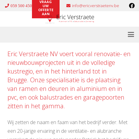
VRAAG
info@ericverstraetenv.be
059 500 450
UW
OFFERTE
AAN
Eric Verstraete NV voert vooral renovatie- en
nieuwbouwprojecten uit in de volledige
kustregio, en in het hinterland tot in
Brugge. Onze specialisatie is de plaatsing
van ramen en deuren in
aluminium
en in
pvc
, en ook
balustrades
en
garagepoorten
zitten in het gamma.
Wij zetten de naam en faam van het bedrijf verder. Met
een 20-jarige ervaring in de ventilatie- en alubranche