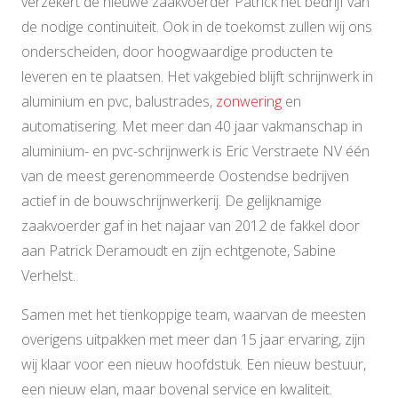
verzekert de nieuwe zaakvoerder Patrick het bedrijf van
de nodige continuïteit. Ook in de toekomst zullen wij ons
onderscheiden, door hoogwaardige producten te
leveren en te plaatsen. Het vakgebied blijft schrijnwerk in
aluminium en pvc, balustrades,
zonwering
en
automatisering. Met meer dan 40 jaar vakmanschap in
aluminium- en pvc-schrijnwerk is Eric Verstraete NV één
van de meest gerenommeerde Oostendse bedrijven
actief in de bouwschrijnwerkerij. De gelijknamige
zaakvoerder gaf in het najaar van 2012 de fakkel door
aan Patrick Deramoudt en zijn echtgenote, Sabine
Verhelst.
Samen met het tienkoppige team, waarvan de meesten
overigens uitpakken met meer dan 15 jaar ervaring, zijn
wij klaar voor een nieuw hoofdstuk. Een nieuw bestuur,
een nieuw elan, maar bovenal service en kwaliteit.