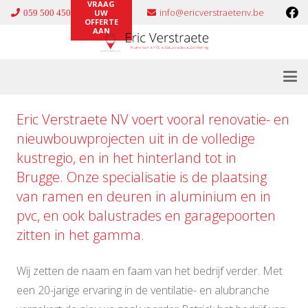
VRAAG
info@ericverstraetenv.be
059 500 450
UW
OFFERTE
AAN
Eric Verstraete NV voert vooral renovatie- en
nieuwbouwprojecten uit in de volledige
kustregio, en in het hinterland tot in
Brugge. Onze specialisatie is de plaatsing
van ramen en deuren in
aluminium
en in
pvc
, en ook
balustrades
en
garagepoorten
zitten in het gamma.
Wij zetten de naam en faam van het bedrijf verder. Met
een 20-jarige ervaring in de ventilatie- en alubranche