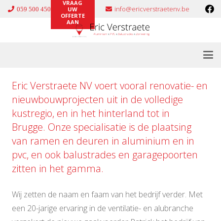
VRAAG
info@ericverstraetenv.be
059 500 450
UW
OFFERTE
AAN
Eric Verstraete NV voert vooral renovatie- en
nieuwbouwprojecten uit in de volledige
kustregio, en in het hinterland tot in
Brugge. Onze specialisatie is de plaatsing
van ramen en deuren in
aluminium
en in
pvc
, en ook
balustrades
en
garagepoorten
zitten in het gamma.
Wij zetten de naam en faam van het bedrijf verder. Met
een 20-jarige ervaring in de ventilatie- en alubranche