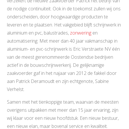
verzekert de nieuwe zaakvoerder Patrick het bedrijf van
de nodige continuïteit. Ook in de toekomst zullen wij ons
onderscheiden, door hoogwaardige producten te
leveren en te plaatsen. Het vakgebied blijft schrijnwerk in
aluminium en pvc, balustrades,
zonwering
en
automatisering. Met meer dan 40 jaar vakmanschap in
aluminium- en pvc-schrijnwerk is Eric Verstraete NV één
van de meest gerenommeerde Oostendse bedrijven
actief in de bouwschrijnwerkerij. De gelijknamige
zaakvoerder gaf in het najaar van 2012 de fakkel door
aan Patrick Deramoudt en zijn echtgenote, Sabine
Verhelst.
Samen met het tienkoppige team, waarvan de meesten
overigens uitpakken met meer dan 15 jaar ervaring, zijn
wij klaar voor een nieuw hoofdstuk. Een nieuw bestuur,
een nieuw elan, maar bovenal service en kwaliteit.