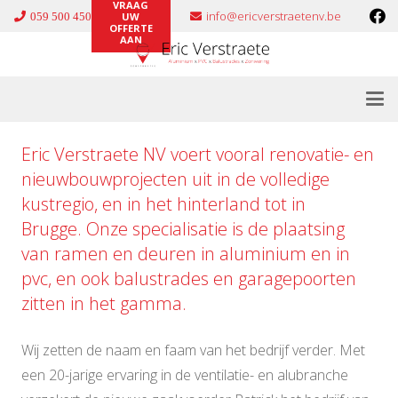
VRAAG
info@ericverstraetenv.be
059 500 450
UW
OFFERTE
AAN
Eric Verstraete NV voert vooral renovatie- en
nieuwbouwprojecten uit in de volledige
kustregio, en in het hinterland tot in
Brugge. Onze specialisatie is de plaatsing
van ramen en deuren in
aluminium
en in
pvc
, en ook
balustrades
en
garagepoorten
zitten in het gamma.
Wij zetten de naam en faam van het bedrijf verder. Met
een 20-jarige ervaring in de ventilatie- en alubranche