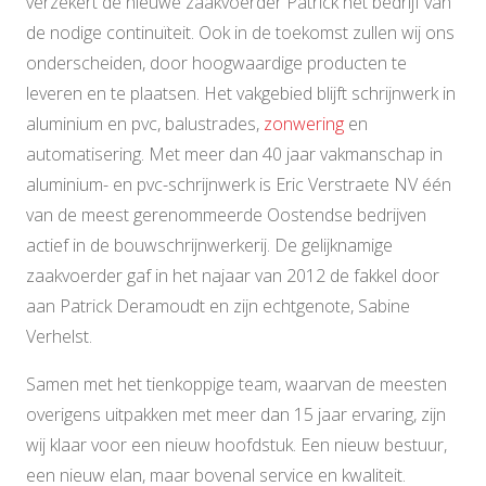
verzekert de nieuwe zaakvoerder Patrick het bedrijf van
de nodige continuïteit. Ook in de toekomst zullen wij ons
onderscheiden, door hoogwaardige producten te
leveren en te plaatsen. Het vakgebied blijft schrijnwerk in
aluminium en pvc, balustrades,
zonwering
en
automatisering. Met meer dan 40 jaar vakmanschap in
aluminium- en pvc-schrijnwerk is Eric Verstraete NV één
van de meest gerenommeerde Oostendse bedrijven
actief in de bouwschrijnwerkerij. De gelijknamige
zaakvoerder gaf in het najaar van 2012 de fakkel door
aan Patrick Deramoudt en zijn echtgenote, Sabine
Verhelst.
Samen met het tienkoppige team, waarvan de meesten
overigens uitpakken met meer dan 15 jaar ervaring, zijn
wij klaar voor een nieuw hoofdstuk. Een nieuw bestuur,
een nieuw elan, maar bovenal service en kwaliteit.