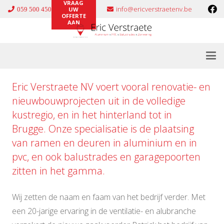
VRAAG
info@ericverstraetenv.be
059 500 450
UW
OFFERTE
AAN
Eric Verstraete NV voert vooral renovatie- en
nieuwbouwprojecten uit in de volledige
kustregio, en in het hinterland tot in
Brugge. Onze specialisatie is de plaatsing
van ramen en deuren in
aluminium
en in
pvc
, en ook
balustrades
en
garagepoorten
zitten in het gamma.
Wij zetten de naam en faam van het bedrijf verder. Met
een 20-jarige ervaring in de ventilatie- en alubranche