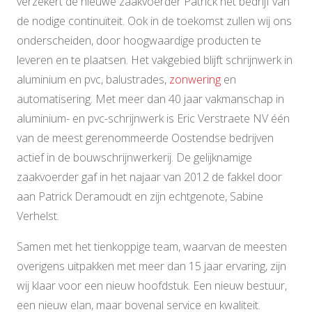
verzekert de nieuwe zaakvoerder Patrick het bedrijf van
de nodige continuïteit. Ook in de toekomst zullen wij ons
onderscheiden, door hoogwaardige producten te
leveren en te plaatsen. Het vakgebied blijft schrijnwerk in
aluminium en pvc, balustrades,
zonwering
en
automatisering. Met meer dan 40 jaar vakmanschap in
aluminium- en pvc-schrijnwerk is Eric Verstraete NV één
van de meest gerenommeerde Oostendse bedrijven
actief in de bouwschrijnwerkerij. De gelijknamige
zaakvoerder gaf in het najaar van 2012 de fakkel door
aan Patrick Deramoudt en zijn echtgenote, Sabine
Verhelst.
Samen met het tienkoppige team, waarvan de meesten
overigens uitpakken met meer dan 15 jaar ervaring, zijn
wij klaar voor een nieuw hoofdstuk. Een nieuw bestuur,
een nieuw elan, maar bovenal service en kwaliteit.