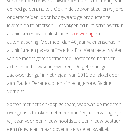
verzekert de nieuwe zaakvoerder Patrick het bedrijf van
de nodige continuïteit. Ook in de toekomst zullen wij ons
onderscheiden, door hoogwaardige producten te
leveren en te plaatsen. Het vakgebied blijft schrijnwerk in
aluminium en pvc, balustrades,
zonwering
en
automatisering. Met meer dan 40 jaar vakmanschap in
aluminium- en pvc-schrijnwerk is Eric Verstraete NV één
van de meest gerenommeerde Oostendse bedrijven
actief in de bouwschrijnwerkerij. De gelijknamige
zaakvoerder gaf in het najaar van 2012 de fakkel door
aan Patrick Deramoudt en zijn echtgenote, Sabine
Verhelst.
Samen met het tienkoppige team, waarvan de meesten
overigens uitpakken met meer dan 15 jaar ervaring, zijn
wij klaar voor een nieuw hoofdstuk. Een nieuw bestuur,
een nieuw elan, maar bovenal service en kwaliteit.