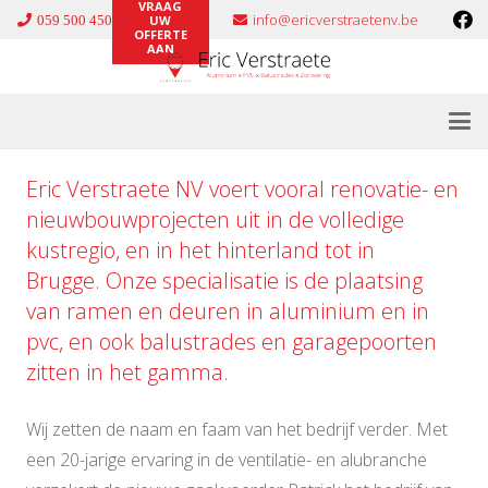
VRAAG
info@ericverstraetenv.be
059 500 450
UW
OFFERTE
AAN
Eric Verstraete NV voert vooral renovatie- en
nieuwbouwprojecten uit in de volledige
kustregio, en in het hinterland tot in
Brugge. Onze specialisatie is de plaatsing
van ramen en deuren in
aluminium
en in
pvc
, en ook
balustrades
en
garagepoorten
zitten in het gamma.
Wij zetten de naam en faam van het bedrijf verder. Met
een 20-jarige ervaring in de ventilatie- en alubranche