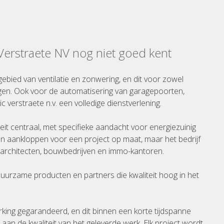
 Verstraete NV nog niet goed kent
gebied van ventilatie en zonwering, en dit voor zowel
gen. Ook voor de automatisering van garagepoorten,
ic verstraete n.v. een volledige dienstverlening.
iteit centraal, met specifieke aandacht voor energiezuinig
n aankloppen voor een project op maat, maar het bedrijf
rchitecten, bouwbedrijven en immo-kantoren.
 duurzame producten en partners die kwaliteit hoog in het
rking gegarandeerd, en dit binnen een korte tijdspanne
an de kwaliteit van het geleverde werk. Elk project wordt