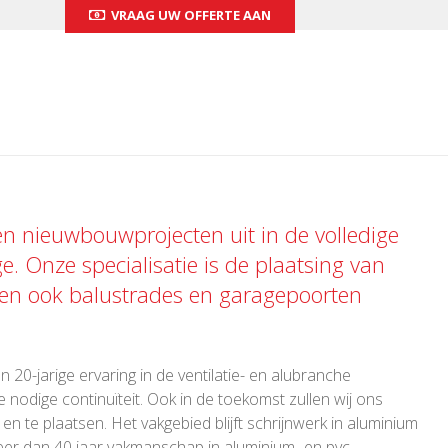
VRAAG UW OFFERTE AAN
 en nieuwbouwprojecten uit in de volledige
ge. Onze specialisatie is de plaatsing van
 en ook
balustrades
en
garagepoorten
 20-jarige ervaring in de ventilatie- en alubranche
 nodige continuïteit. Ook in de toekomst zullen wij ons
 te plaatsen. Het vakgebied blijft schrijnwerk in aluminium
er dan 40 jaar vakmanschap in aluminium- en pvc-