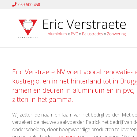
059 500 450
Eric Verstraete NV voert vooral renovatie-
kustregio, en in het hinterland tot in Brug
ramen en deuren in
aluminium
en in
pvc
,
zitten in het gamma.
Wij zetten de naam en faam van het bedrijf verder. Met een
verzekert de nieuwe zaakvoerder Patrick het bedrijf van de
onderscheiden, door hoogwaardige producten te leveren en
en pvc, balustrades,
zonwering
en automatisering. Met me