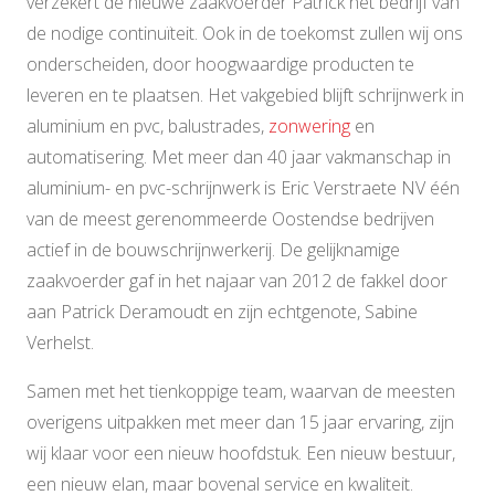
verzekert de nieuwe zaakvoerder Patrick het bedrijf van
de nodige continuïteit. Ook in de toekomst zullen wij ons
onderscheiden, door hoogwaardige producten te
leveren en te plaatsen. Het vakgebied blijft schrijnwerk in
aluminium en pvc, balustrades,
zonwering
en
automatisering. Met meer dan 40 jaar vakmanschap in
aluminium- en pvc-schrijnwerk is Eric Verstraete NV één
van de meest gerenommeerde Oostendse bedrijven
actief in de bouwschrijnwerkerij. De gelijknamige
zaakvoerder gaf in het najaar van 2012 de fakkel door
aan Patrick Deramoudt en zijn echtgenote, Sabine
Verhelst.
Samen met het tienkoppige team, waarvan de meesten
overigens uitpakken met meer dan 15 jaar ervaring, zijn
wij klaar voor een nieuw hoofdstuk. Een nieuw bestuur,
een nieuw elan, maar bovenal service en kwaliteit.