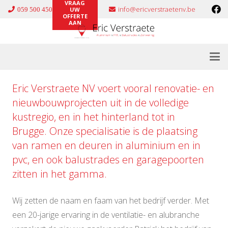
VRAAG
info@ericverstraetenv.be
059 500 450
UW
OFFERTE
AAN
Eric Verstraete NV voert vooral renovatie- en
nieuwbouwprojecten uit in de volledige
kustregio, en in het hinterland tot in
Brugge. Onze specialisatie is de plaatsing
van ramen en deuren in
aluminium
en in
pvc
, en ook
balustrades
en
garagepoorten
zitten in het gamma.
Wij zetten de naam en faam van het bedrijf verder. Met
een 20-jarige ervaring in de ventilatie- en alubranche