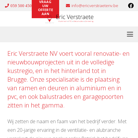
VRAAG
info@ericverstraetenv.be
059 500 450
UW
OFFERTE
AAN
Eric Verstraete NV voert vooral renovatie- en
nieuwbouwprojecten uit in de volledige
kustregio, en in het hinterland tot in
Brugge. Onze specialisatie is de plaatsing
van ramen en deuren in
aluminium
en in
pvc
, en ook
balustrades
en
garagepoorten
zitten in het gamma.
Wij zetten de naam en faam van het bedrijf verder. Met
een 20-jarige ervaring in de ventilatie- en alubranche