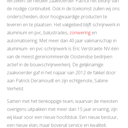
verzekert de nieuwe zaakvoerder Patrick het bedrijf van
de nodige continuïteit. Ook in de toekomst zullen wij ons
onderscheiden, door hoogwaardige producten te
leveren en te plaatsen. Het vakgebied blijft schrijnwerk in
aluminium en pvc, balustrades,
zonwering
en
automatisering. Met meer dan 40 jaar vakmanschap in
aluminium- en pvc-schrijnwerk is Eric Verstraete NV één
van de meest gerenommeerde Oostendse bedrijven
actief in de bouwschrijnwerkerij. De gelijknamige
zaakvoerder gaf in het najaar van 2012 de fakkel door
aan Patrick Deramoudt en zijn echtgenote, Sabine
Verhelst.
Samen met het tienkoppige team, waarvan de meesten
overigens uitpakken met meer dan 15 jaar ervaring, zijn
wij klaar voor een nieuw hoofdstuk. Een nieuw bestuur,
een nieuw elan, maar bovenal service en kwaliteit.