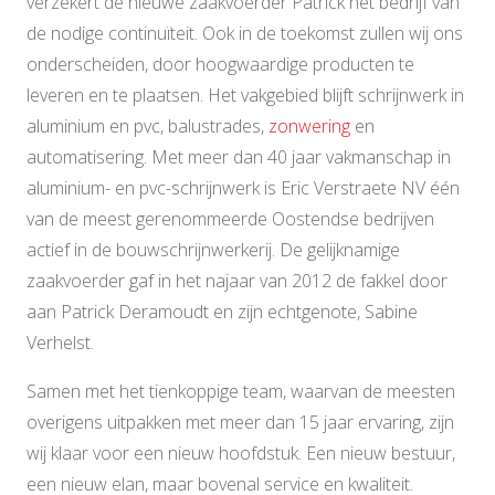
verzekert de nieuwe zaakvoerder Patrick het bedrijf van
de nodige continuïteit. Ook in de toekomst zullen wij ons
onderscheiden, door hoogwaardige producten te
leveren en te plaatsen. Het vakgebied blijft schrijnwerk in
aluminium en pvc, balustrades,
zonwering
en
automatisering. Met meer dan 40 jaar vakmanschap in
aluminium- en pvc-schrijnwerk is Eric Verstraete NV één
van de meest gerenommeerde Oostendse bedrijven
actief in de bouwschrijnwerkerij. De gelijknamige
zaakvoerder gaf in het najaar van 2012 de fakkel door
aan Patrick Deramoudt en zijn echtgenote, Sabine
Verhelst.
Samen met het tienkoppige team, waarvan de meesten
overigens uitpakken met meer dan 15 jaar ervaring, zijn
wij klaar voor een nieuw hoofdstuk. Een nieuw bestuur,
een nieuw elan, maar bovenal service en kwaliteit.