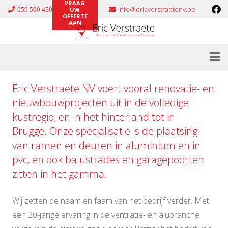
VRAAG
info@ericverstraetenv.be
059 500 450
UW
OFFERTE
AAN
Eric Verstraete NV voert vooral renovatie- en
nieuwbouwprojecten uit in de volledige
kustregio, en in het hinterland tot in
Brugge. Onze specialisatie is de plaatsing
van ramen en deuren in
aluminium
en in
pvc
, en ook
balustrades
en
garagepoorten
zitten in het gamma.
Wij zetten de naam en faam van het bedrijf verder. Met
een 20-jarige ervaring in de ventilatie- en alubranche