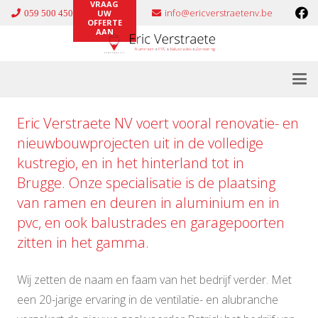
VRAAG
info@ericverstraetenv.be
059 500 450
UW
OFFERTE
AAN
Eric Verstraete NV voert vooral renovatie- en
nieuwbouwprojecten uit in de volledige
kustregio, en in het hinterland tot in
Brugge. Onze specialisatie is de plaatsing
van ramen en deuren in
aluminium
en in
pvc
, en ook
balustrades
en
garagepoorten
zitten in het gamma.
Wij zetten de naam en faam van het bedrijf verder. Met
een 20-jarige ervaring in de ventilatie- en alubranche