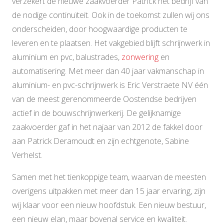
verzekert de nieuwe zaakvoerder Patrick het bedrijf van
de nodige continuïteit. Ook in de toekomst zullen wij ons
onderscheiden, door hoogwaardige producten te
leveren en te plaatsen. Het vakgebied blijft schrijnwerk in
aluminium en pvc, balustrades,
zonwering
en
automatisering. Met meer dan 40 jaar vakmanschap in
aluminium- en pvc-schrijnwerk is Eric Verstraete NV één
van de meest gerenommeerde Oostendse bedrijven
actief in de bouwschrijnwerkerij. De gelijknamige
zaakvoerder gaf in het najaar van 2012 de fakkel door
aan Patrick Deramoudt en zijn echtgenote, Sabine
Verhelst.
Samen met het tienkoppige team, waarvan de meesten
overigens uitpakken met meer dan 15 jaar ervaring, zijn
wij klaar voor een nieuw hoofdstuk. Een nieuw bestuur,
een nieuw elan, maar bovenal service en kwaliteit.