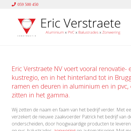
059 500 450
Eric Verstraete NV voert vooral renovatie-
kustregio, en in het hinterland tot in Brug
ramen en deuren in
aluminium
en in
pvc
,
zitten in het gamma.
Wij zetten de naam en faam van het bedrijf verder. Met een
verzekert de nieuwe zaakvoerder Patrick het bedrijf van de
onderscheiden, door hoogwaardige producten te leveren en
en pvc, balustrades,
zonwering
en automatisering. Met me