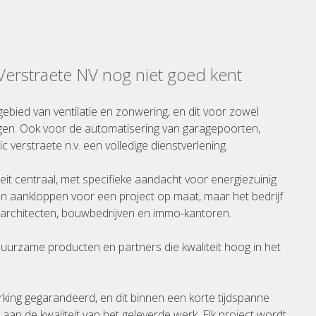
 Verstraete NV nog niet goed kent
gebied van ventilatie en zonwering, en dit voor zowel
gen. Ook voor de automatisering van garagepoorten,
ic verstraete n.v. een volledige dienstverlening.
iteit centraal, met specifieke aandacht voor energiezuinig
n aankloppen voor een project op maat, maar het bedrijf
rchitecten, bouwbedrijven en immo-kantoren.
 duurzame producten en partners die kwaliteit hoog in het
rking gegarandeerd, en dit binnen een korte tijdspanne
an de kwaliteit van het geleverde werk. Elk project wordt