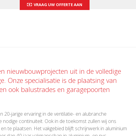
VRAAG UW OFFERTE AAN
 en nieuwbouwprojecten uit in de volledige
ge. Onze specialisatie is de plaatsing van
 en ook
balustrades
en
garagepoorten
 20-jarige ervaring in de ventilatie- en alubranche
 nodige continuïteit. Ook in de toekomst zullen wij ons
 te plaatsen. Het vakgebied blijft schrijnwerk in aluminium
er dan 40 jaar vakmanschap in aluminium- en pvc-