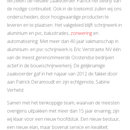
verzekert de nieuwe zaakvoerder Patrick het bedrijf van
de nodige continuïteit. Ook in de toekomst zullen wij ons
onderscheiden, door hoogwaardige producten te
leveren en te plaatsen. Het vakgebied blijft schrijnwerk in
aluminium en pvc, balustrades,
zonwering
en
automatisering. Met meer dan 40 jaar vakmanschap in
aluminium- en pvc-schrijnwerk is Eric Verstraete NV één
van de meest gerenommeerde Oostendse bedrijven
actief in de bouwschrijnwerkerij. De gelijknamige
zaakvoerder gaf in het najaar van 2012 de fakkel door
aan Patrick Deramoudt en zijn echtgenote, Sabine
Verhelst.
Samen met het tienkoppige team, waarvan de meesten
overigens uitpakken met meer dan 15 jaar ervaring, zijn
wij klaar voor een nieuw hoofdstuk. Een nieuw bestuur,
een nieuw elan, maar bovenal service en kwaliteit.