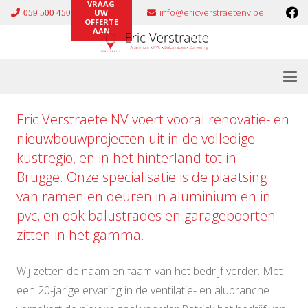
VRAAG
info@ericverstraetenv.be
059 500 450
UW
OFFERTE
AAN
Eric Verstraete NV voert vooral renovatie- en
nieuwbouwprojecten uit in de volledige
kustregio, en in het hinterland tot in
Brugge. Onze specialisatie is de plaatsing
van ramen en deuren in
aluminium
en in
pvc
, en ook
balustrades
en
garagepoorten
zitten in het gamma.
Wij zetten de naam en faam van het bedrijf verder. Met
een 20-jarige ervaring in de ventilatie- en alubranche