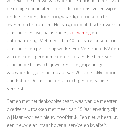
verzekert de nieuwe zaakvoerder Patrick het bedrijf van
de nodige continuïteit. Ook in de toekomst zullen wij ons
onderscheiden, door hoogwaardige producten te
leveren en te plaatsen. Het vakgebied blijft schrijnwerk in
aluminium en pvc, balustrades,
zonwering
en
automatisering. Met meer dan 40 jaar vakmanschap in
aluminium- en pvc-schrijnwerk is Eric Verstraete NV één
van de meest gerenommeerde Oostendse bedrijven
actief in de bouwschrijnwerkerij. De gelijknamige
zaakvoerder gaf in het najaar van 2012 de fakkel door
aan Patrick Deramoudt en zijn echtgenote, Sabine
Verhelst.
Samen met het tienkoppige team, waarvan de meesten
overigens uitpakken met meer dan 15 jaar ervaring, zijn
wij klaar voor een nieuw hoofdstuk. Een nieuw bestuur,
een nieuw elan, maar bovenal service en kwaliteit.