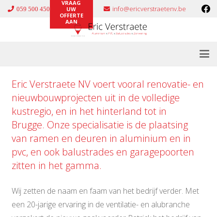
VRAAG
info@ericverstraetenv.be
059 500 450
UW
OFFERTE
AAN
Eric Verstraete NV voert vooral renovatie- en
nieuwbouwprojecten uit in de volledige
kustregio, en in het hinterland tot in
Brugge. Onze specialisatie is de plaatsing
van ramen en deuren in
aluminium
en in
pvc
, en ook
balustrades
en
garagepoorten
zitten in het gamma.
Wij zetten de naam en faam van het bedrijf verder. Met
een 20-jarige ervaring in de ventilatie- en alubranche