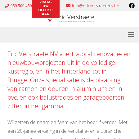
VRAAG
info@ericverstraetenv.be
059 500 450
UW
OFFERTE
AAN
Eric Verstraete NV voert vooral renovatie- en
nieuwbouwprojecten uit in de volledige
kustregio, en in het hinterland tot in
Brugge. Onze specialisatie is de plaatsing
van ramen en deuren in
aluminium
en in
pvc
, en ook
balustrades
en
garagepoorten
zitten in het gamma.
Wij zetten de naam en faam van het bedrijf verder. Met
een 20-jarige ervaring in de ventilatie- en alubranche