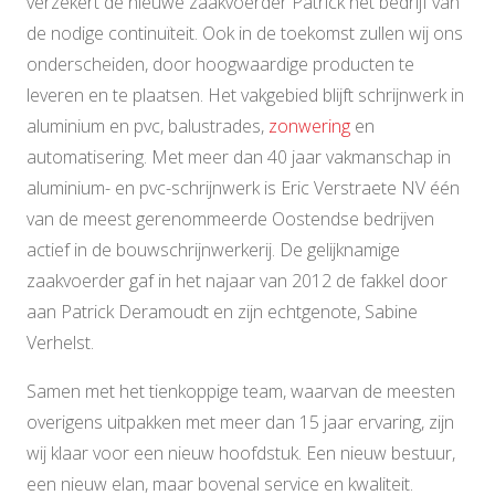
verzekert de nieuwe zaakvoerder Patrick het bedrijf van
de nodige continuïteit. Ook in de toekomst zullen wij ons
onderscheiden, door hoogwaardige producten te
leveren en te plaatsen. Het vakgebied blijft schrijnwerk in
aluminium en pvc, balustrades,
zonwering
en
automatisering. Met meer dan 40 jaar vakmanschap in
aluminium- en pvc-schrijnwerk is Eric Verstraete NV één
van de meest gerenommeerde Oostendse bedrijven
actief in de bouwschrijnwerkerij. De gelijknamige
zaakvoerder gaf in het najaar van 2012 de fakkel door
aan Patrick Deramoudt en zijn echtgenote, Sabine
Verhelst.
Samen met het tienkoppige team, waarvan de meesten
overigens uitpakken met meer dan 15 jaar ervaring, zijn
wij klaar voor een nieuw hoofdstuk. Een nieuw bestuur,
een nieuw elan, maar bovenal service en kwaliteit.