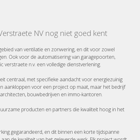
 Verstraete NV nog niet goed kent
gebied van ventilatie en zonwering, en dit voor zowel
gen. Ook voor de automatisering van garagepoorten,
ic verstraete n.v. een volledige dienstverlening.
iteit centraal, met specifieke aandacht voor energiezuinig
n aankloppen voor een project op maat, maar het bedrijf
rchitecten, bouwbedrijven en immo-kantoren.
 duurzame producten en partners die kwaliteit hoog in het
rking gegarandeerd, en dit binnen een korte tijdspanne
an de kwaliteit van het geleverde werk. Elk project wordt