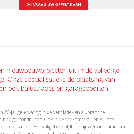
VRAAG UW OFFERTE AAN
 en nieuwbouwprojecten uit in de volledige
ge. Onze specialisatie is de plaatsing van
 en ook
balustrades
en
garagepoorten
 20-jarige ervaring in de ventilatie- en alubranche
 nodige continuïteit. Ook in de toekomst zullen wij ons
 te plaatsen. Het vakgebied blijft schrijnwerk in aluminium
er dan 40 jaar vakmanschap in aluminium- en pvc-