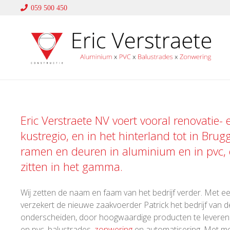
059 500 450
Eric Verstraete NV voert vooral renovatie-
kustregio, en in het hinterland tot in Brug
ramen en deuren in
aluminium
en in
pvc
,
zitten in het gamma.
Wij zetten de naam en faam van het bedrijf verder. Met een
verzekert de nieuwe zaakvoerder Patrick het bedrijf van de
onderscheiden, door hoogwaardige producten te leveren en
en pvc, balustrades,
zonwering
en automatisering. Met me