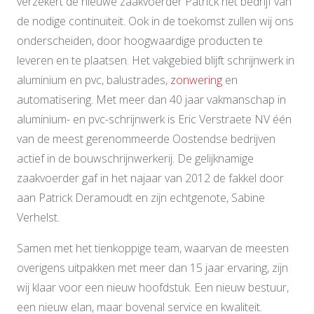
verzekert de nieuwe zaakvoerder Patrick het bedrijf van
de nodige continuïteit. Ook in de toekomst zullen wij ons
onderscheiden, door hoogwaardige producten te
leveren en te plaatsen. Het vakgebied blijft schrijnwerk in
aluminium en pvc, balustrades,
zonwering
en
automatisering. Met meer dan 40 jaar vakmanschap in
aluminium- en pvc-schrijnwerk is Eric Verstraete NV één
van de meest gerenommeerde Oostendse bedrijven
actief in de bouwschrijnwerkerij. De gelijknamige
zaakvoerder gaf in het najaar van 2012 de fakkel door
aan Patrick Deramoudt en zijn echtgenote, Sabine
Verhelst.
Samen met het tienkoppige team, waarvan de meesten
overigens uitpakken met meer dan 15 jaar ervaring, zijn
wij klaar voor een nieuw hoofdstuk. Een nieuw bestuur,
een nieuw elan, maar bovenal service en kwaliteit.