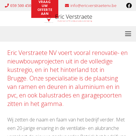
VRAAG
info@ericverstraetenv.be
059 500 450
UW
OFFERTE
AAN
Eric Verstraete NV voert vooral renovatie- en
nieuwbouwprojecten uit in de volledige
kustregio, en in het hinterland tot in
Brugge. Onze specialisatie is de plaatsing
van ramen en deuren in
aluminium
en in
pvc
, en ook
balustrades
en
garagepoorten
zitten in het gamma.
Wij zetten de naam en faam van het bedrijf verder. Met
een 20-jarige ervaring in de ventilatie- en alubranche