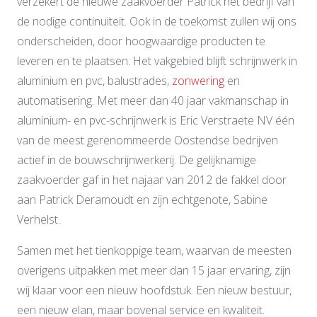
verzekert de nieuwe zaakvoerder Patrick het bedrijf van
de nodige continuïteit. Ook in de toekomst zullen wij ons
onderscheiden, door hoogwaardige producten te
leveren en te plaatsen. Het vakgebied blijft schrijnwerk in
aluminium en pvc, balustrades,
zonwering
en
automatisering. Met meer dan 40 jaar vakmanschap in
aluminium- en pvc-schrijnwerk is Eric Verstraete NV één
van de meest gerenommeerde Oostendse bedrijven
actief in de bouwschrijnwerkerij. De gelijknamige
zaakvoerder gaf in het najaar van 2012 de fakkel door
aan Patrick Deramoudt en zijn echtgenote, Sabine
Verhelst.
Samen met het tienkoppige team, waarvan de meesten
overigens uitpakken met meer dan 15 jaar ervaring, zijn
wij klaar voor een nieuw hoofdstuk. Een nieuw bestuur,
een nieuw elan, maar bovenal service en kwaliteit.