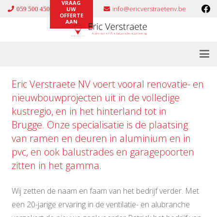
VRAAG
info@ericverstraetenv.be
059 500 450
UW
OFFERTE
AAN
Eric Verstraete NV voert vooral renovatie- en
nieuwbouwprojecten uit in de volledige
kustregio, en in het hinterland tot in
Brugge. Onze specialisatie is de plaatsing
van ramen en deuren in
aluminium
en in
pvc
, en ook
balustrades
en
garagepoorten
zitten in het gamma.
Wij zetten de naam en faam van het bedrijf verder. Met
een 20-jarige ervaring in de ventilatie- en alubranche