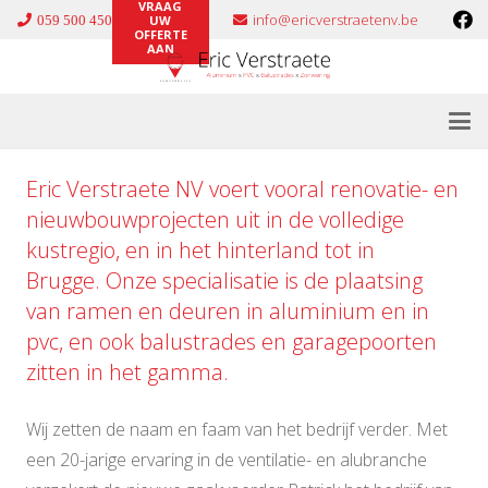
VRAAG
info@ericverstraetenv.be
059 500 450
UW
OFFERTE
AAN
Eric Verstraete NV voert vooral renovatie- en
nieuwbouwprojecten uit in de volledige
kustregio, en in het hinterland tot in
Brugge. Onze specialisatie is de plaatsing
van ramen en deuren in
aluminium
en in
pvc
, en ook
balustrades
en
garagepoorten
zitten in het gamma.
Wij zetten de naam en faam van het bedrijf verder. Met
een 20-jarige ervaring in de ventilatie- en alubranche