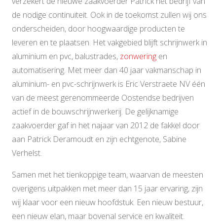
verzekert de nieuwe zaakvoerder Patrick het bedrijf van
de nodige continuïteit. Ook in de toekomst zullen wij ons
onderscheiden, door hoogwaardige producten te
leveren en te plaatsen. Het vakgebied blijft schrijnwerk in
aluminium en pvc, balustrades,
zonwering
en
automatisering. Met meer dan 40 jaar vakmanschap in
aluminium- en pvc-schrijnwerk is Eric Verstraete NV één
van de meest gerenommeerde Oostendse bedrijven
actief in de bouwschrijnwerkerij. De gelijknamige
zaakvoerder gaf in het najaar van 2012 de fakkel door
aan Patrick Deramoudt en zijn echtgenote, Sabine
Verhelst.
Samen met het tienkoppige team, waarvan de meesten
overigens uitpakken met meer dan 15 jaar ervaring, zijn
wij klaar voor een nieuw hoofdstuk. Een nieuw bestuur,
een nieuw elan, maar bovenal service en kwaliteit.