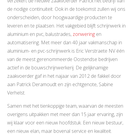
verzekert de nieuwe zaakvoerder Patrick het bedrijf van
de nodige continuïteit. Ook in de toekomst zullen wij ons
onderscheiden, door hoogwaardige producten te
leveren en te plaatsen. Het vakgebied blijft schrijnwerk in
aluminium en pvc, balustrades,
zonwering
en
automatisering. Met meer dan 40 jaar vakmanschap in
aluminium- en pvc-schrijnwerk is Eric Verstraete NV één
van de meest gerenommeerde Oostendse bedrijven
actief in de bouwschrijnwerkerij. De gelijknamige
zaakvoerder gaf in het najaar van 2012 de fakkel door
aan Patrick Deramoudt en zijn echtgenote, Sabine
Verhelst.
Samen met het tienkoppige team, waarvan de meesten
overigens uitpakken met meer dan 15 jaar ervaring, zijn
wij klaar voor een nieuw hoofdstuk. Een nieuw bestuur,
een nieuw elan, maar bovenal service en kwaliteit.