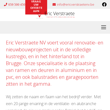
VRAAG
info@ericverstraetenv.be
059 500 450
UW
OFFERTE
AAN
Eric Verstraete NV voert vooral renovatie- en
nieuwbouwprojecten uit in de volledige
kustregio, en in het hinterland tot in
Brugge. Onze specialisatie is de plaatsing
van ramen en deuren in
aluminium
en in
pvc
, en ook
balustrades
en
garagepoorten
zitten in het gamma.
Wij zetten de naam en faam van het bedrijf verder. Met
een 20-jarige ervaring in de ventilatie- en alubranche