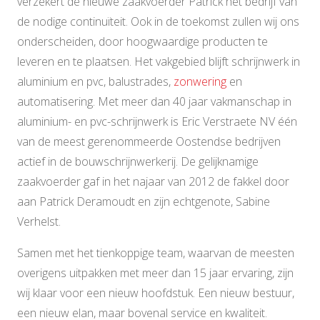
verzekert de nieuwe zaakvoerder Patrick het bedrijf van
de nodige continuïteit. Ook in de toekomst zullen wij ons
onderscheiden, door hoogwaardige producten te
leveren en te plaatsen. Het vakgebied blijft schrijnwerk in
aluminium en pvc, balustrades,
zonwering
en
automatisering. Met meer dan 40 jaar vakmanschap in
aluminium- en pvc-schrijnwerk is Eric Verstraete NV één
van de meest gerenommeerde Oostendse bedrijven
actief in de bouwschrijnwerkerij. De gelijknamige
zaakvoerder gaf in het najaar van 2012 de fakkel door
aan Patrick Deramoudt en zijn echtgenote, Sabine
Verhelst.
Samen met het tienkoppige team, waarvan de meesten
overigens uitpakken met meer dan 15 jaar ervaring, zijn
wij klaar voor een nieuw hoofdstuk. Een nieuw bestuur,
een nieuw elan, maar bovenal service en kwaliteit.