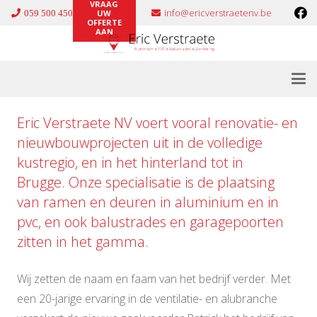
VRAAG
info@ericverstraetenv.be
059 500 450
UW
OFFERTE
AAN
Eric Verstraete NV voert vooral renovatie- en
nieuwbouwprojecten uit in de volledige
kustregio, en in het hinterland tot in
Brugge. Onze specialisatie is de plaatsing
van ramen en deuren in
aluminium
en in
pvc
, en ook
balustrades
en
garagepoorten
zitten in het gamma.
Wij zetten de naam en faam van het bedrijf verder. Met
een 20-jarige ervaring in de ventilatie- en alubranche