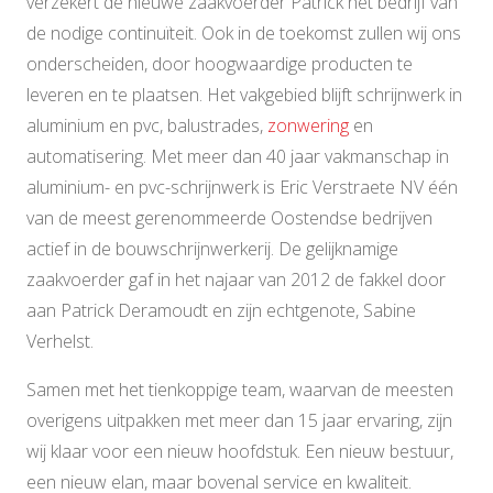
verzekert de nieuwe zaakvoerder Patrick het bedrijf van
de nodige continuïteit. Ook in de toekomst zullen wij ons
onderscheiden, door hoogwaardige producten te
leveren en te plaatsen. Het vakgebied blijft schrijnwerk in
aluminium en pvc, balustrades,
zonwering
en
automatisering. Met meer dan 40 jaar vakmanschap in
aluminium- en pvc-schrijnwerk is Eric Verstraete NV één
van de meest gerenommeerde Oostendse bedrijven
actief in de bouwschrijnwerkerij. De gelijknamige
zaakvoerder gaf in het najaar van 2012 de fakkel door
aan Patrick Deramoudt en zijn echtgenote, Sabine
Verhelst.
Samen met het tienkoppige team, waarvan de meesten
overigens uitpakken met meer dan 15 jaar ervaring, zijn
wij klaar voor een nieuw hoofdstuk. Een nieuw bestuur,
een nieuw elan, maar bovenal service en kwaliteit.