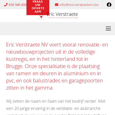
VRAAG
info@ericverstraetenv.be
059 500 450
UW
OFFERTE
AAN
Eric Verstraete NV voert vooral renovatie- en
nieuwbouwprojecten uit in de volledige
kustregio, en in het hinterland tot in
Brugge. Onze specialisatie is de plaatsing
van ramen en deuren in
aluminium
en in
pvc
, en ook
balustrades
en
garagepoorten
zitten in het gamma.
Wij zetten de naam en faam van het bedrijf verder. Met
een 20-jarige ervaring in de ventilatie- en alubranche