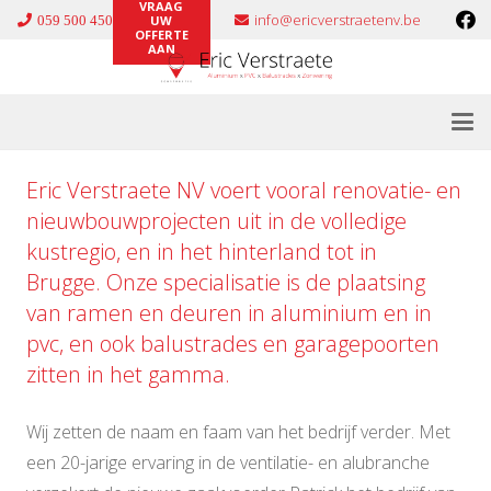
VRAAG
info@ericverstraetenv.be
059 500 450
UW
OFFERTE
AAN
Eric Verstraete NV voert vooral renovatie- en
nieuwbouwprojecten uit in de volledige
kustregio, en in het hinterland tot in
Brugge. Onze specialisatie is de plaatsing
van ramen en deuren in
aluminium
en in
pvc
, en ook
balustrades
en
garagepoorten
zitten in het gamma.
Wij zetten de naam en faam van het bedrijf verder. Met
een 20-jarige ervaring in de ventilatie- en alubranche