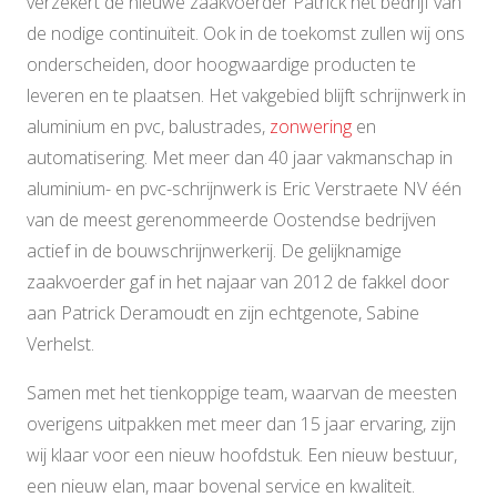
verzekert de nieuwe zaakvoerder Patrick het bedrijf van
de nodige continuïteit. Ook in de toekomst zullen wij ons
onderscheiden, door hoogwaardige producten te
leveren en te plaatsen. Het vakgebied blijft schrijnwerk in
aluminium en pvc, balustrades,
zonwering
en
automatisering. Met meer dan 40 jaar vakmanschap in
aluminium- en pvc-schrijnwerk is Eric Verstraete NV één
van de meest gerenommeerde Oostendse bedrijven
actief in de bouwschrijnwerkerij. De gelijknamige
zaakvoerder gaf in het najaar van 2012 de fakkel door
aan Patrick Deramoudt en zijn echtgenote, Sabine
Verhelst.
Samen met het tienkoppige team, waarvan de meesten
overigens uitpakken met meer dan 15 jaar ervaring, zijn
wij klaar voor een nieuw hoofdstuk. Een nieuw bestuur,
een nieuw elan, maar bovenal service en kwaliteit.