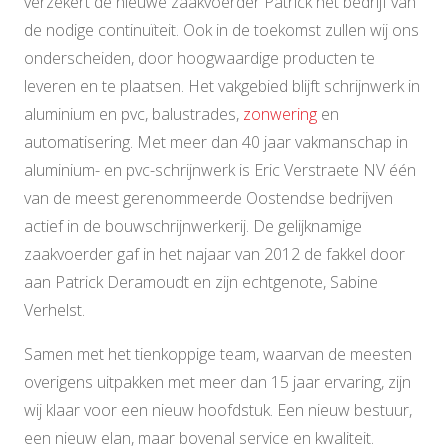
verzekert de nieuwe zaakvoerder Patrick het bedrijf van
de nodige continuïteit. Ook in de toekomst zullen wij ons
onderscheiden, door hoogwaardige producten te
leveren en te plaatsen. Het vakgebied blijft schrijnwerk in
aluminium en pvc, balustrades,
zonwering
en
automatisering. Met meer dan 40 jaar vakmanschap in
aluminium- en pvc-schrijnwerk is Eric Verstraete NV één
van de meest gerenommeerde Oostendse bedrijven
actief in de bouwschrijnwerkerij. De gelijknamige
zaakvoerder gaf in het najaar van 2012 de fakkel door
aan Patrick Deramoudt en zijn echtgenote, Sabine
Verhelst.
Samen met het tienkoppige team, waarvan de meesten
overigens uitpakken met meer dan 15 jaar ervaring, zijn
wij klaar voor een nieuw hoofdstuk. Een nieuw bestuur,
een nieuw elan, maar bovenal service en kwaliteit.