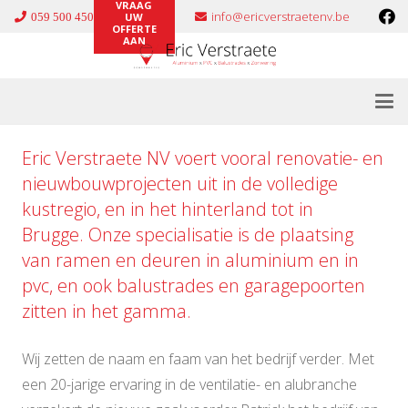
VRAAG
info@ericverstraetenv.be
059 500 450
UW
OFFERTE
AAN
Eric Verstraete NV voert vooral renovatie- en
nieuwbouwprojecten uit in de volledige
kustregio, en in het hinterland tot in
Brugge. Onze specialisatie is de plaatsing
van ramen en deuren in
aluminium
en in
pvc
, en ook
balustrades
en
garagepoorten
zitten in het gamma.
Wij zetten de naam en faam van het bedrijf verder. Met
een 20-jarige ervaring in de ventilatie- en alubranche