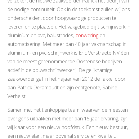
verzekert de nieuwe zaakvoerder Patrick het bedrijf van
de nodige continuïteit. Ook in de toekomst zullen wij ons
onderscheiden, door hoogwaardige producten te
leveren en te plaatsen. Het vakgebied blijft schrijnwerk in
aluminium en pvc, balustrades,
zonwering
en
automatisering. Met meer dan 40 jaar vakmanschap in
aluminium- en pvc-schrijnwerk is Eric Verstraete NV één
van de meest gerenommeerde Oostendse bedrijven
actief in de bouwschrijnwerkerij. De gelijknamige
zaakvoerder gaf in het najaar van 2012 de fakkel door
aan Patrick Deramoudt en zijn echtgenote, Sabine
Verhelst.
Samen met het tienkoppige team, waarvan de meesten
overigens uitpakken met meer dan 15 jaar ervaring, zijn
wij klaar voor een nieuw hoofdstuk. Een nieuw bestuur,
een nieuw elan, maar bovenal service en kwaliteit.