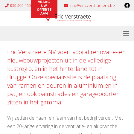
VRAAG
info@ericverstraetenv.be
059 500 450
UW
OFFERTE
AAN
Eric Verstraete NV voert vooral renovatie- en
nieuwbouwprojecten uit in de volledige
kustregio, en in het hinterland tot in
Brugge. Onze specialisatie is de plaatsing
van ramen en deuren in
aluminium
en in
pvc
, en ook
balustrades
en
garagepoorten
zitten in het gamma.
Wij zetten de naam en faam van het bedrijf verder. Met
een 20-jarige ervaring in de ventilatie- en alubranche