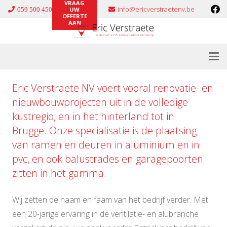
VRAAG
info@ericverstraetenv.be
059 500 450
UW
OFFERTE
AAN
Eric Verstraete NV voert vooral renovatie- en
nieuwbouwprojecten uit in de volledige
kustregio, en in het hinterland tot in
Brugge. Onze specialisatie is de plaatsing
van ramen en deuren in
aluminium
en in
pvc
, en ook
balustrades
en
garagepoorten
zitten in het gamma.
Wij zetten de naam en faam van het bedrijf verder. Met
een 20-jarige ervaring in de ventilatie- en alubranche