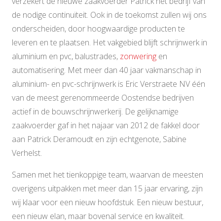
verzekert de nieuwe zaakvoerder Patrick het bedrijf van
de nodige continuïteit. Ook in de toekomst zullen wij ons
onderscheiden, door hoogwaardige producten te
leveren en te plaatsen. Het vakgebied blijft schrijnwerk in
aluminium en pvc, balustrades,
zonwering
en
automatisering. Met meer dan 40 jaar vakmanschap in
aluminium- en pvc-schrijnwerk is Eric Verstraete NV één
van de meest gerenommeerde Oostendse bedrijven
actief in de bouwschrijnwerkerij. De gelijknamige
zaakvoerder gaf in het najaar van 2012 de fakkel door
aan Patrick Deramoudt en zijn echtgenote, Sabine
Verhelst.
Samen met het tienkoppige team, waarvan de meesten
overigens uitpakken met meer dan 15 jaar ervaring, zijn
wij klaar voor een nieuw hoofdstuk. Een nieuw bestuur,
een nieuw elan, maar bovenal service en kwaliteit.