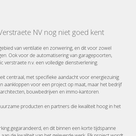
 Verstraete NV nog niet goed kent
gebied van ventilatie en zonwering, en dit voor zowel
gen. Ook voor de automatisering van garagepoorten,
ic verstraete n.v. een volledige dienstverlening.
iteit centraal, met specifieke aandacht voor energiezuinig
n aankloppen voor een project op maat, maar het bedrijf
rchitecten, bouwbedrijven en immo-kantoren.
 duurzame producten en partners die kwaliteit hoog in het
rking gegarandeerd, en dit binnen een korte tijdspanne
an de kwaliteit van het geleverde werk. Elk project wordt