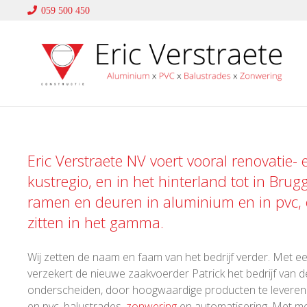
059 500 450
Eric Verstraete NV voert vooral renovatie-
kustregio, en in het hinterland tot in Brug
ramen en deuren in
aluminium
en in
pvc
,
zitten in het gamma.
Wij zetten de naam en faam van het bedrijf verder. Met een
verzekert de nieuwe zaakvoerder Patrick het bedrijf van de
onderscheiden, door hoogwaardige producten te leveren en
en pvc, balustrades,
zonwering
en automatisering. Met me