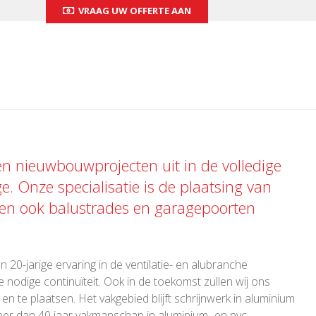
VRAAG UW OFFERTE AAN
 en nieuwbouwprojecten uit in de volledige
ge. Onze specialisatie is de plaatsing van
 en ook
balustrades
en
garagepoorten
 20-jarige ervaring in de ventilatie- en alubranche
 nodige continuïteit. Ook in de toekomst zullen wij ons
 te plaatsen. Het vakgebied blijft schrijnwerk in aluminium
er dan 40 jaar vakmanschap in aluminium- en pvc-