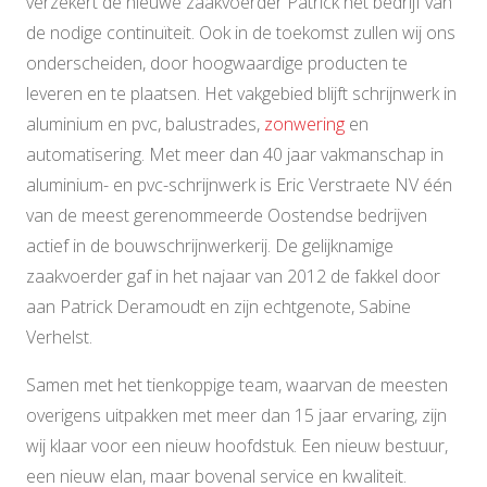
verzekert de nieuwe zaakvoerder Patrick het bedrijf van
de nodige continuïteit. Ook in de toekomst zullen wij ons
onderscheiden, door hoogwaardige producten te
leveren en te plaatsen. Het vakgebied blijft schrijnwerk in
aluminium en pvc, balustrades,
zonwering
en
automatisering. Met meer dan 40 jaar vakmanschap in
aluminium- en pvc-schrijnwerk is Eric Verstraete NV één
van de meest gerenommeerde Oostendse bedrijven
actief in de bouwschrijnwerkerij. De gelijknamige
zaakvoerder gaf in het najaar van 2012 de fakkel door
aan Patrick Deramoudt en zijn echtgenote, Sabine
Verhelst.
Samen met het tienkoppige team, waarvan de meesten
overigens uitpakken met meer dan 15 jaar ervaring, zijn
wij klaar voor een nieuw hoofdstuk. Een nieuw bestuur,
een nieuw elan, maar bovenal service en kwaliteit.