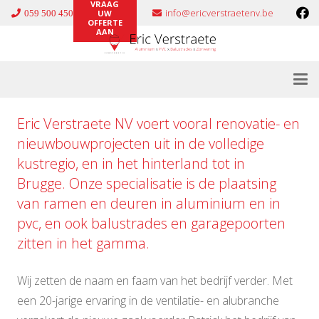
VRAAG
info@ericverstraetenv.be
059 500 450
UW
OFFERTE
AAN
Eric Verstraete NV voert vooral renovatie- en
nieuwbouwprojecten uit in de volledige
kustregio, en in het hinterland tot in
Brugge. Onze specialisatie is de plaatsing
van ramen en deuren in
aluminium
en in
pvc
, en ook
balustrades
en
garagepoorten
zitten in het gamma.
Wij zetten de naam en faam van het bedrijf verder. Met
een 20-jarige ervaring in de ventilatie- en alubranche