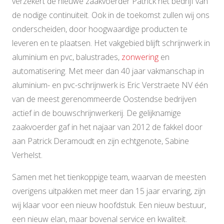
verzekert de nieuwe zaakvoerder Patrick het bedrijf van
de nodige continuïteit. Ook in de toekomst zullen wij ons
onderscheiden, door hoogwaardige producten te
leveren en te plaatsen. Het vakgebied blijft schrijnwerk in
aluminium en pvc, balustrades,
zonwering
en
automatisering. Met meer dan 40 jaar vakmanschap in
aluminium- en pvc-schrijnwerk is Eric Verstraete NV één
van de meest gerenommeerde Oostendse bedrijven
actief in de bouwschrijnwerkerij. De gelijknamige
zaakvoerder gaf in het najaar van 2012 de fakkel door
aan Patrick Deramoudt en zijn echtgenote, Sabine
Verhelst.
Samen met het tienkoppige team, waarvan de meesten
overigens uitpakken met meer dan 15 jaar ervaring, zijn
wij klaar voor een nieuw hoofdstuk. Een nieuw bestuur,
een nieuw elan, maar bovenal service en kwaliteit.