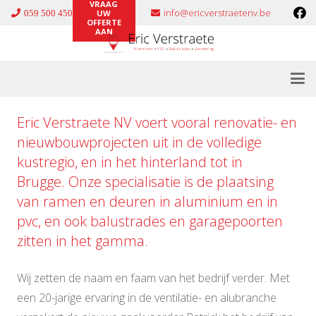
VRAAG
info@ericverstraetenv.be
059 500 450
UW
OFFERTE
AAN
Eric Verstraete NV voert vooral renovatie- en
nieuwbouwprojecten uit in de volledige
kustregio, en in het hinterland tot in
Brugge. Onze specialisatie is de plaatsing
van ramen en deuren in
aluminium
en in
pvc
, en ook
balustrades
en
garagepoorten
zitten in het gamma.
Wij zetten de naam en faam van het bedrijf verder. Met
een 20-jarige ervaring in de ventilatie- en alubranche