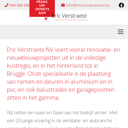
VRAAG
info@ericverstraetenv.be
059 500 450
UW
OFFERTE
AAN
Eric Verstraete NV voert vooral renovatie- en
nieuwbouwprojecten uit in de volledige
kustregio, en in het hinterland tot in
Brugge. Onze specialisatie is de plaatsing
van ramen en deuren in
aluminium
en in
pvc
, en ook
balustrades
en
garagepoorten
zitten in het gamma.
Wij zetten de naam en faam van het bedrijf verder. Met
een 20-jarige ervaring in de ventilatie- en alubranche