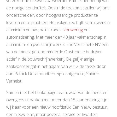
verzekert de nieuwe zaakvoerder Patrick het bedrijf van
de nodige continuïteit. Ook in de toekomst zullen wij ons
onderscheiden, door hoogwaardige producten te
leveren en te plaatsen. Het vakgebied blijft schrijnwerk in
aluminium en pvc, balustrades,
zonwering
en
automatisering. Met meer dan 40 jaar vakmanschap in
aluminium- en pvc-schrijnwerk is Eric Verstraete NV één
van de meest gerenommeerde Oostendse bedrijven
actief in de bouwschrijnwerkerij. De gelijknamige
zaakvoerder gaf in het najaar van 2012 de fakkel door
aan Patrick Deramoudt en zijn echtgenote, Sabine
Verhelst.
Samen met het tienkoppige team, waarvan de meesten
overigens uitpakken met meer dan 15 jaar ervaring, zijn
wij klaar voor een nieuw hoofdstuk. Een nieuw bestuur,
een nieuw elan, maar bovenal service en kwaliteit.