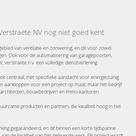
 Verstraete NV nog niet goed kent
gebied van ventilatie en zonwering, en dit voor zowel
gen. Ook voor de automatisering van garagepoorten,
ic verstraete n.v. een volledige dienstverlening.
iteit centraal, met specifieke aandacht voor energiezuinig
n aankloppen voor een project op maat, maar het bedrijf
rchitecten, bouwbedrijven en immo-kantoren.
 duurzame producten en partners die kwaliteit hoog in het
rking gegarandeerd, en dit binnen een korte tijdspanne
an de kwaliteit van het geleverde werk. Elk project wordt