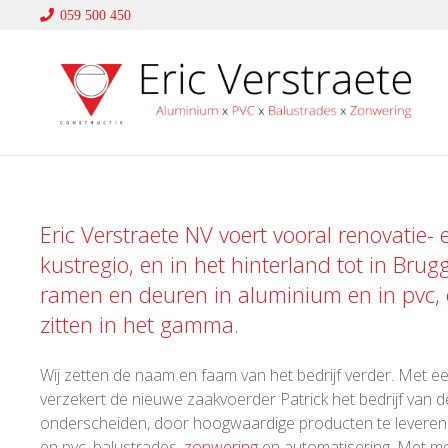
059 500 450
Eric Verstraete NV voert vooral renovatie-
kustregio, en in het hinterland tot in Brug
ramen en deuren in
aluminium
en in
pvc
,
zitten in het gamma.
Wij zetten de naam en faam van het bedrijf verder. Met een
verzekert de nieuwe zaakvoerder Patrick het bedrijf van de
onderscheiden, door hoogwaardige producten te leveren en
en pvc, balustrades,
zonwering
en automatisering. Met me