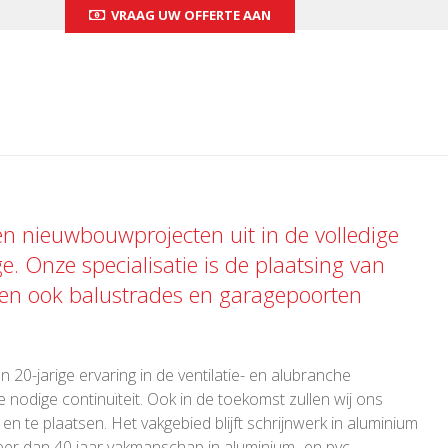
VRAAG UW OFFERTE AAN
 en nieuwbouwprojecten uit in de volledige
ge. Onze specialisatie is de plaatsing van
 en ook
balustrades
en
garagepoorten
 20-jarige ervaring in de ventilatie- en alubranche
 nodige continuïteit. Ook in de toekomst zullen wij ons
 te plaatsen. Het vakgebied blijft schrijnwerk in aluminium
er dan 40 jaar vakmanschap in aluminium- en pvc-