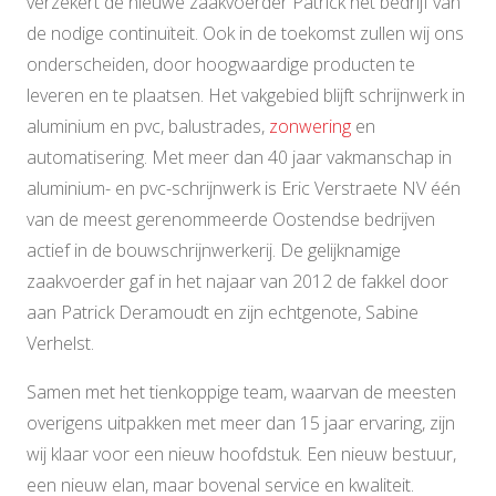
verzekert de nieuwe zaakvoerder Patrick het bedrijf van
de nodige continuïteit. Ook in de toekomst zullen wij ons
onderscheiden, door hoogwaardige producten te
leveren en te plaatsen. Het vakgebied blijft schrijnwerk in
aluminium en pvc, balustrades,
zonwering
en
automatisering. Met meer dan 40 jaar vakmanschap in
aluminium- en pvc-schrijnwerk is Eric Verstraete NV één
van de meest gerenommeerde Oostendse bedrijven
actief in de bouwschrijnwerkerij. De gelijknamige
zaakvoerder gaf in het najaar van 2012 de fakkel door
aan Patrick Deramoudt en zijn echtgenote, Sabine
Verhelst.
Samen met het tienkoppige team, waarvan de meesten
overigens uitpakken met meer dan 15 jaar ervaring, zijn
wij klaar voor een nieuw hoofdstuk. Een nieuw bestuur,
een nieuw elan, maar bovenal service en kwaliteit.