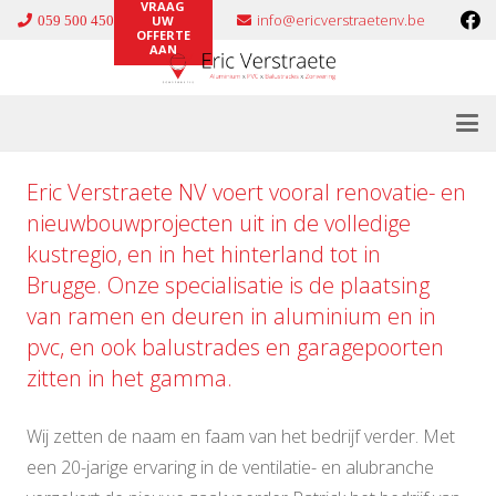
VRAAG
info@ericverstraetenv.be
059 500 450
UW
OFFERTE
AAN
Eric Verstraete NV voert vooral renovatie- en
nieuwbouwprojecten uit in de volledige
kustregio, en in het hinterland tot in
Brugge. Onze specialisatie is de plaatsing
van ramen en deuren in
aluminium
en in
pvc
, en ook
balustrades
en
garagepoorten
zitten in het gamma.
Wij zetten de naam en faam van het bedrijf verder. Met
een 20-jarige ervaring in de ventilatie- en alubranche